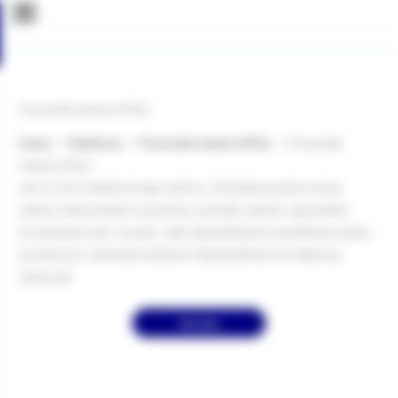
Pozostałe tematy (POL)
Home
->
Platforma
->
Pozostałe tematy (POL)
->
Pozostałe
tematy (POL)
Jest to test wielokrotnego wyboru. Za każde pytanie można
zdobyć maksymalnie 5 punktów, za każdy wariant odpowiedzi
przyznawany jest 1 punkt. Jeśli odpowiedź jest prawidłowa należy
ją zaznaczyć, natomiast jeśli jest nieprawidłowa nie należy jej
zaznaczać.