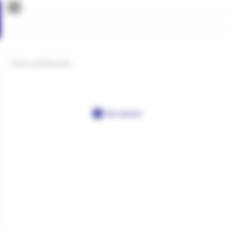
Femur and hip joint
Post a comment