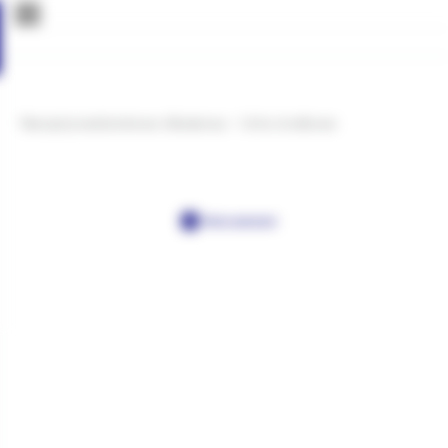
Narząd przedsionkowo-ślimakowy – Ucho środkowe
Post a comment