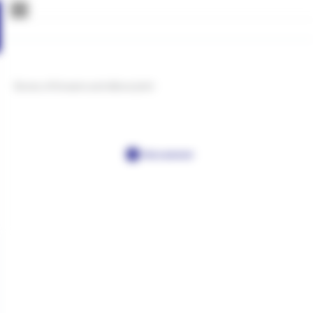
Bones of forearm and elbow joint
Post a comment