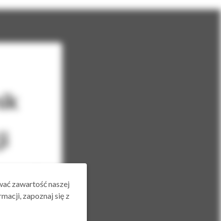
ik
i
znej
wać zawartość naszej
macji, zapoznaj się z
bie