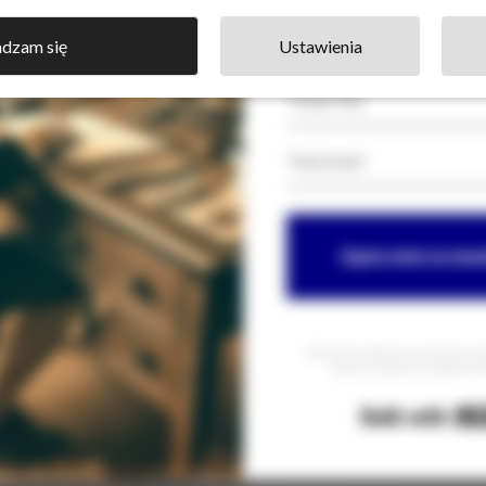
dzam się
Ustawienia
Zapisz mnie na news
Równocześnie zgadzam się na przesyłanie na mój
nowościach, promocjach i produktach Szk