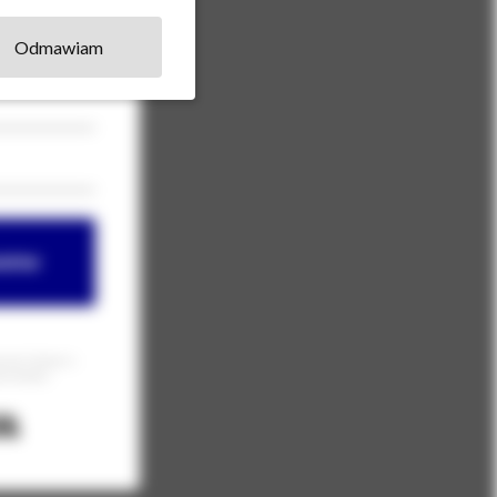
Odmawiam
letter
 email informacji o
oły Anatomii.
Built with Kit