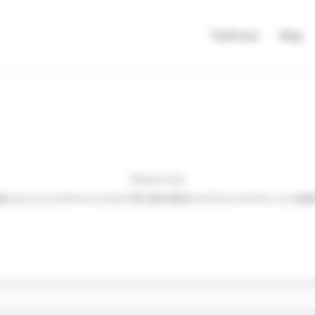
Platforma
Blog
Rejestracja
aj
, aby przy płatności podać
ten sam adres
mailowy na który się
rejes