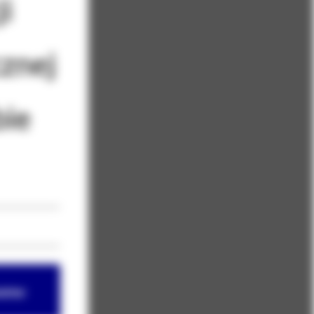
i
znej
bie
letter