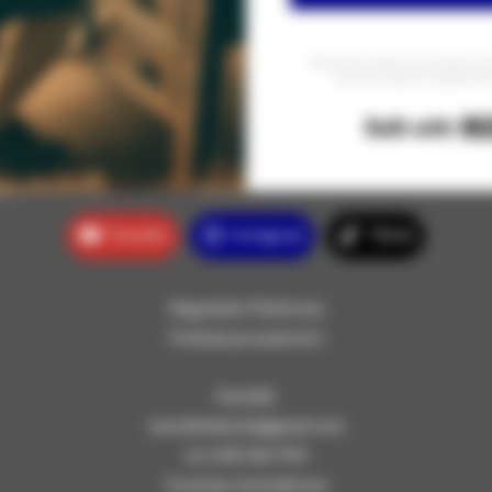
Równocześnie zgadzam się na przesyłanie na mój
nowościach, promocjach i produktach Szk
Youtube
Instagram
Tiktok
Regulamin Platformy
Polityka prywatności
Kontakt
maciekhaberka@gmail.com
tel. 698 385 994
Formularz kontaktowy