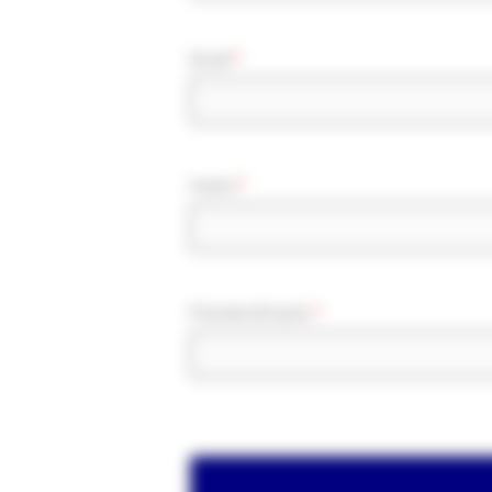
Email
*
Hasło
*
Potwierdź hasło
*