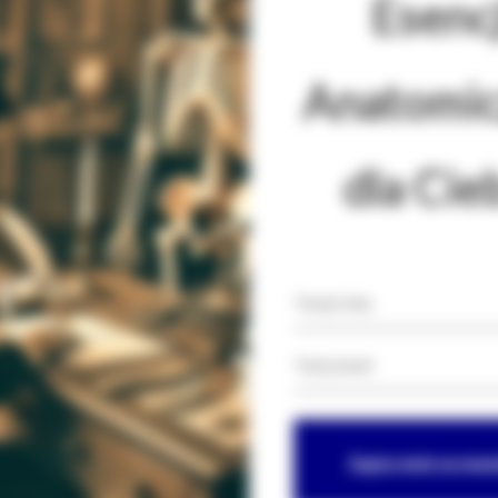
Esencj
Anatomic
dla Cie
Zapisz mnie na news