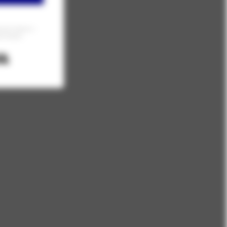
 email informacji o
oły Anatomii.
Built with Kit