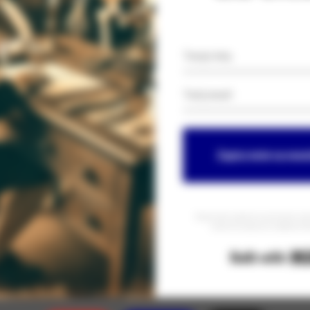
Zapisz mnie na news
Równocześnie zgadzam się na przesyłanie na mój
nowościach, promocjach i produktach Szk