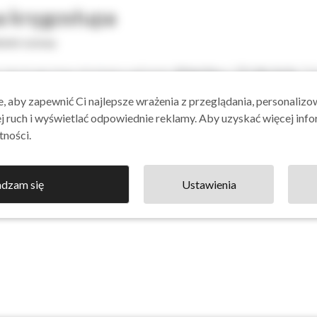
a kręgosłupa
dzieńcza
dzieńcza
roba
roba
ielet osiowy
gosłupa
gosłupa
roba kręgosłupa dotykająca głównie
chłopców
po
13 roku życia
. Zo
oznanie.
, aby zapewnić Ci najlepsze wrażenia z przeglądania, personalizo
ej ruch i wyświetlać odpowiednie reklamy. Aby uzyskać więcej infor
tności.
edz się więcej »
edz się więcej »
dzam się
Ustawienia