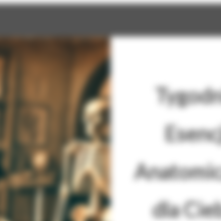
Tygodn
Esencj
Anatomic
dla Cie