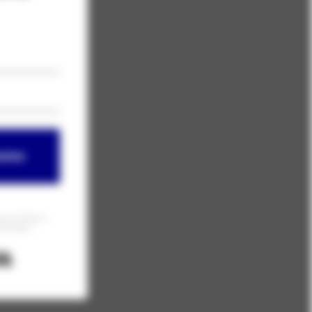
letter
 email informacji o
oły Anatomii.
Built with Kit