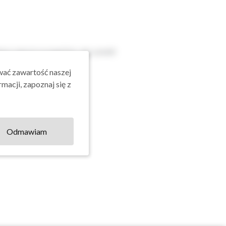
bacz więcej szczegółów, aby ustalić
wać zawartość naszej
macji, zapoznaj się z
Odmawiam