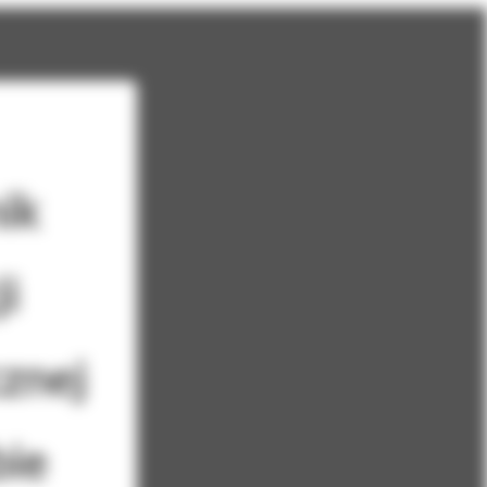
ik
i
znej
bie