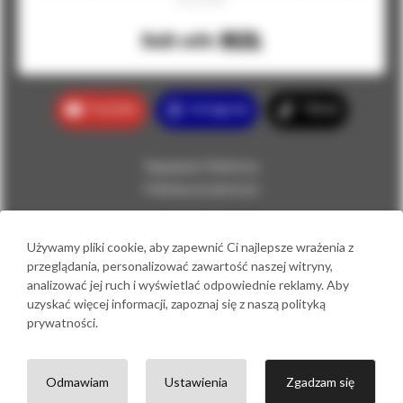
Szkoły Anatomii.
Built with Kit
Youtube
Instagram
Tiktok
Regulamin Platformy
Polityka prywatności
Kontakt
Używamy pliki cookie, aby zapewnić Ci najlepsze wrażenia z
maciekhaberka@gmail.com
przeglądania, personalizować zawartość naszej witryny,
tel. 698 385 994
analizować jej ruch i wyświetlać odpowiednie reklamy. Aby
Formularz kontaktowy
uzyskać więcej informacji, zapoznaj się z naszą polityką
prywatności.
Copyright © 2018 – 2026 Locus Studiorum Maciej Haberka
Odmawiam
Ustawienia
Zgadzam się