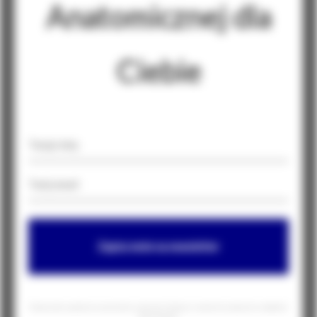
Anatomicznej dla
Ciebie
Zapisz mnie na newsletter
Równocześnie zgadzam się na przesyłanie na mój email informacji o nowościach, promocjach i produktach