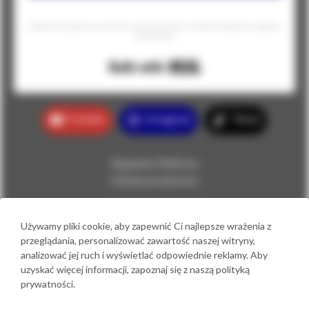
Równocześnie zgadzam się na przesyłanie na mój email informacji o nowościach, promocjach i produktach
Szkoły Anatomii.
Built with Kit
Youtube
Instagram
Tiktok
Regulamin Platformy
Polityka prywatności
Kontakt
Używamy pliki cookie, aby zapewnić Ci najlepsze wrażenia z
maciekhaberka@gmail.com
przeglądania, personalizować zawartość naszej witryny,
tel. 698 385 994
analizować jej ruch i wyświetlać odpowiednie reklamy. Aby
Formularz kontaktowy
uzyskać więcej informacji, zapoznaj się z naszą polityką
prywatności.